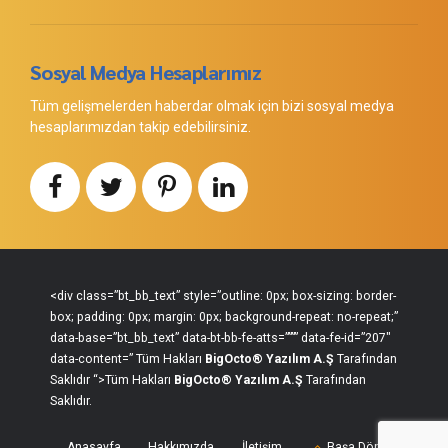
Sosyal Medya Hesaplarımız
Tüm gelişmelerden haberdar olmak için bizi sosyal medya
hesaplarımızdan takip edebilirsiniz.
<div class=”bt_bb_text” style=”outline: 0px; box-sizing: border-
box; padding: 0px; margin: 0px; background-repeat: no-repeat;”
data-base=”bt_bb_text” data-bt-bb-fe-atts=”””” data-fe-id=”207″
data-content=” Tüm Hakları
BigOcto®
Yazılım A.Ş
Tarafından
Saklıdır “>Tüm Hakları
BigOcto®
Yazılım A.Ş
Tarafından
Saklıdır.
Anasayfa
Hakkımızda
İletişim
Başa Dön