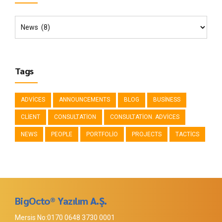
Tags
ADVICES
ANNOUNCEMENTS
BLOG
BUSINESS
CLIENT
CONSULTATION
CONSULTATION. ADVICES
NEWS
PEOPLE
PORTFOLIO
PROJECTS
TACTICS
BigOcto® Yazılım A.Ş.
Mersis No:0170 0648 3730 0001