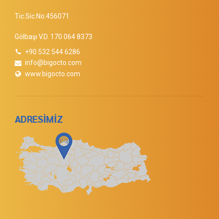
Tic.Sic.No:456071
Gölbaşı V.D. 170 064 8373
+90 532 544 6286
info@bigocto.com
www.bigocto.com
ADRESİMİZ