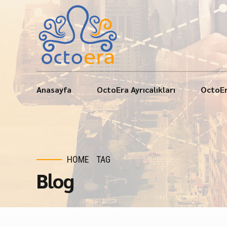
Anasayfa
OctoEra Ayrıcalıkları
OctoEr
HOME
TAG
Blog