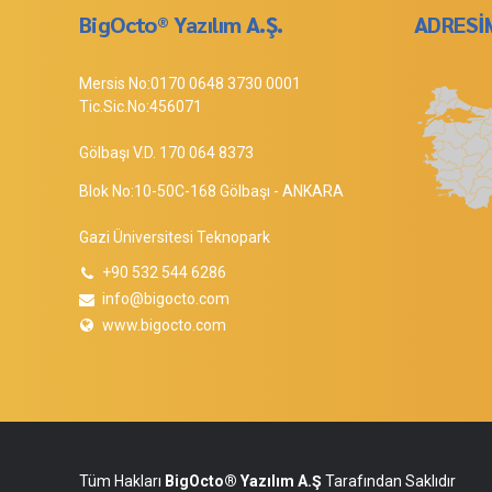
BigOcto® Yazılım A.Ş.
ADRESİ
Mersis No:0170 0648 3730 0001
Tic.Sic.No:456071
Gölbaşı V.D. 170 064 8373
Blok No:10-50C-168 Gölbaşı - ANKARA
Gazi Üniversitesi Teknopark
+90 532 544 6286
info@bigocto.com
www.bigocto.com
Tüm Hakları
BigOcto®
Yazılım A.Ş
Tarafından Saklıdır