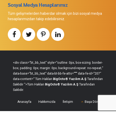
Sosyal Medya Hesaplarımız
Tüm gelişmelerden haberdar olmak için bizi sosyal medya
hesaplarımızdan takip edebilirsiniz.
<div class=”bt_bb_text” style=”outline: 0px; box-sizing: border-
box; padding: 0px; margin: 0px; background-repeat: no-repeat;”
data-base=”bt_bb_text” data-bt-bb-fe-atts=”””” data-fe-id=”207″
data-content=” Tüm Hakları
BigOcto®
Yazılım A.Ş
Tarafından
Saklıdır “>Tüm Hakları
BigOcto®
Yazılım A.Ş
Tarafından
Saklıdır.
Anasayfa
Hakkımızda
İletişim
Başa Dön