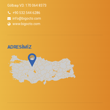
Gölbaşı V.D. 170 064 8373
+90 532 544 6286
info@bigocto.com
www.bigocto.com
ADRESİMİZ