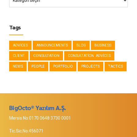
Tags
ADVICES
ANNOUNCEMENTS
BLOG
BUSINESS
CLIENT
CONSULTATION
CONSULTATION. ADVICES
NEWS
PEOPLE
PORTFOLIO
PROJECTS
TACTICS
BigOcto® Yazılım A.Ş.
Mersis No:0170 0648 3730 0001
Tic.Sic.No:456071