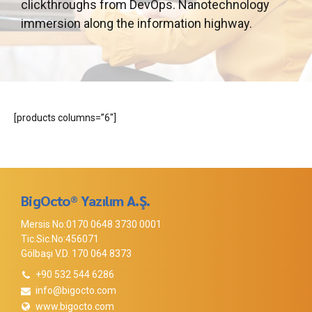
clickthroughs from DevOps. Nanotechnology
immersion along the information highway.
[products columns=”6″]
BigOcto® Yazılım A.Ş.
Mersis No:0170 0648 3730 0001
Tic.Sic.No:456071
Gölbaşı V.D. 170 064 8373
+90 532 544 6286
info@bigocto.com
www.bigocto.com