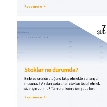
özel indirim tanımlayın. Müşteriler ekranından çok
Read more
kolay şekilde yapabilirsiniz.
7
ŞUB
Stoklar ne durumda?
Binlerce ürünün stoğunu takip etmekte zorlanıyor
musunuz? Azalan yada biten stokları tespit etmek
sizin için zor mu? Tüm ürünleriniz için yada her
ürüne özel kritik stok miktarını belirlebilir, ürünleriniz
Read more
o miktarın altına düştüğünde alacağınız bir
bilgilendirme maili ile haberdar olabilirsiniz.