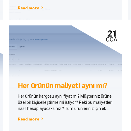
ve benzer bir çok yetkiyi kendi oluşturacağınız
Read more
kullanıcı yetkilerinde kendiniz belirlersiniz, bu
sayede tüm ticari sırlarınızı güvenli bir şekilde
koruyabilirsiniz.
21
OCA
Her ürünün maliyeti aynı mı?
Her ürünün kargosu aynı fiyat mı? Müşteriniz ürüne
özel bir kişiselleştirme mi istiyor? Peki bu maliyetleri
nasıl hesaplayacaksınız ? Tüm ürünleriniz için ek
maliyet seçenekleri oluşturabilir, ürün sayfasında
Read more
bunu seçenek olarak sunabilirsiniz.