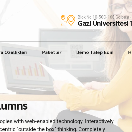
Blok No:10-50C-168 Gölbaşı
Gazi Üniversitesi
a Özellikleri
Paketler
Demo Talep Edin
H
olumns
gies with web-enabled technology. Interactively
ntric "outside the box" thinking. Completely