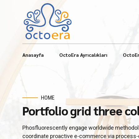
Anasayfa
OctoEra Ayrıcalıkları
OctoEr
HOME
Portfolio grid three c
Phosfluorescently engage worldwide methodolo
coordinate proactive e-commerce via process-ce