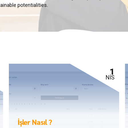
nable potentialities.
1
NIS
İşler Nasıl ?