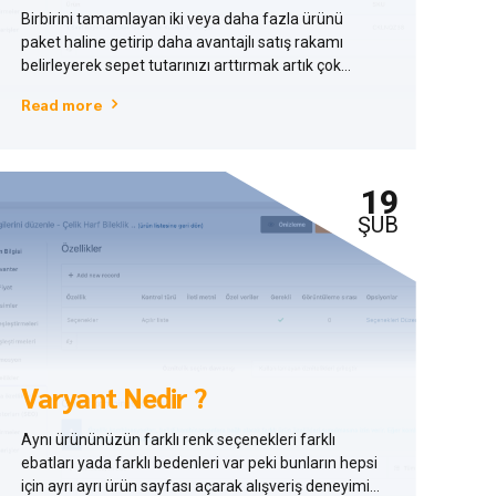
Birbirini tamamlayan iki veya daha fazla ürünü
paket haline getirip daha avantajlı satış rakamı
belirleyerek sepet tutarınızı arttırmak artık çok
kolay. Kısa bir örnekle; Müşteriniz bir saat almak
Read more
üzere ürün sayfasında gezerken yanında
önereceğiniz bileklik ile birlikte paket halinde
avantajlı bir fiyat sunulduğunda genellikle hayır
demeyeceklerdir.
19
ŞUB
Varyant Nedir ?
Aynı ürününüzün farklı renk seçenekleri farklı
ebatları yada farklı bedenleri var peki bunların hepsi
için ayrı ayrı ürün sayfası açarak alışveriş deneyimini