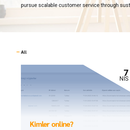
pursue scalable customer service through sustai
All
7
NIS
Kimler online?