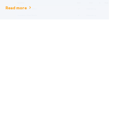
zorlaştırmak yerine tek ürün ekranında tüm ürünleri
Read more
kendi fotoğraf ve açıklamaları ile sergileyerek basit
ve anlaşılır bir alışveriş deneyimi artık çok kolay.