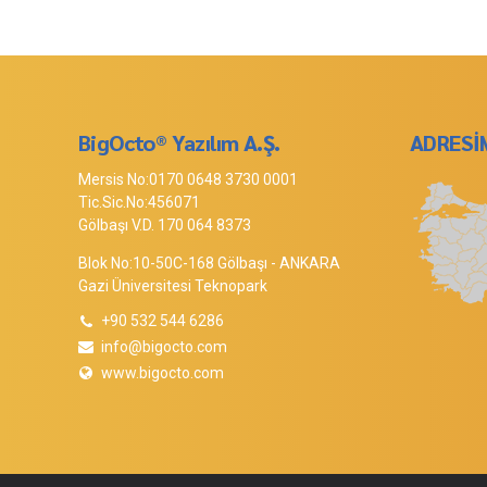
BigOcto® Yazılım A.Ş.
ADRESİ
Mersis No:0170 0648 3730 0001
Tic.Sic.No:456071
Gölbaşı V.D. 170 064 8373
Blok No:10-50C-168 Gölbaşı - ANKARA
Gazi Üniversitesi Teknopark
+90 532 544 6286
info@bigocto.com
www.bigocto.com