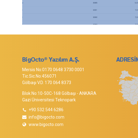
BigOcto® Yazılım A.Ş.
ADRESİ
Mersis No:0170 0648 3730 0001
Tic.Sic.No:456071
Gölbaşı V.D. 170 064 8373
Blok No:10-50C-168 Gölbaşı - ANKARA
Gazi Üniversitesi Teknopark
+90 532 544 6286
info@bigocto.com
www.bigocto.com