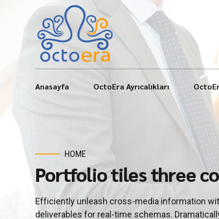
Anasayfa
OctoEra Ayrıcalıkları
OctoEr
HOME
Portfolio tiles three 
Efficiently unleash cross-media information wi
deliverables for real-time schemas. Dramaticall