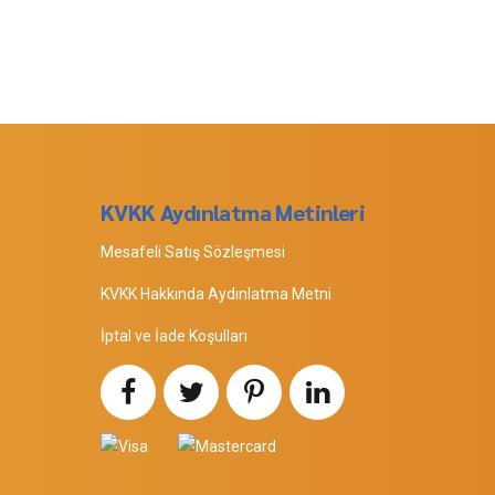
KVKK Aydınlatma Metinleri
Mesafeli Satış Sözleşmesi
KVKK Hakkında Aydınlatma Metni
İptal ve İade Koşulları