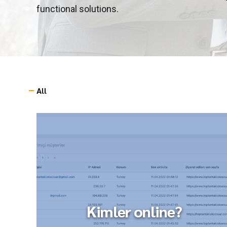
functional solutions.
All
Kimler online?